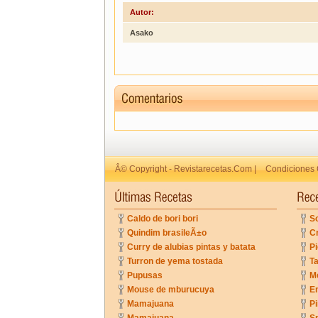
Autor:
Asako
Â© Copyright - Revistarecetas.Com |
Condiciones 
Caldo de bori bori
So
Quindim brasileÃ±o
C
Curry de alubias pintas y batata
Pi
Turron de yema tostada
Ta
Pupusas
Me
Mouse de mburucuya
En
Mamajuana
P