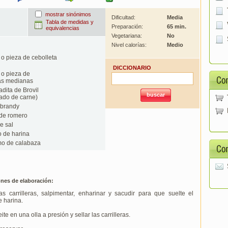
mostrar sinónimos
Dificultad:
Media
Tabla de medidas y
Preparación:
65 min.
equivalencias
Vegetariana:
No
Nivel calorías:
Medio
o pieza de cebolleta
DICCIONARIO
o pieza de
as medianas
dita de Brovil
ado de carne)
 brandy
de romero
e sal
 de harina
o de calabaza
ones de elaboración:
as carrilleras, salpimentar, enharinar y sacudir para que suelte el
 harina.
te en una olla a presión y sellar las carrilleras.