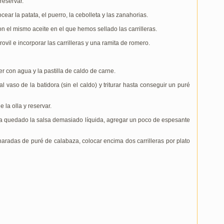
 reservar.
ocear la patata, el puerro, la cebolleta y las zanahorias.
on el mismo aceite en el que hemos sellado las carrilleras.
ovil e incorporar las carrilleras y una ramita de romero.
er con agua y la pastilla de caldo de carne.
l vaso de la batidora (sin el caldo) y triturar hasta conseguir un puré
 la olla y reservar.
 ha quedado la salsa demasiado líquida, agregar un poco de espesante
charadas de puré de calabaza, colocar encima dos carrilleras por plato