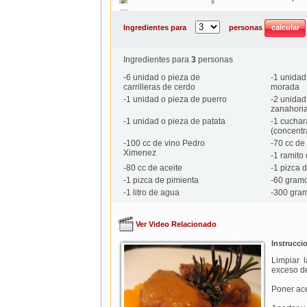
Imprimir
Ingredientes para
personas
Ingredientes para
3
personas
-
6
unidad o pieza de
-
1
unidad 
carrilleras de cerdo
morada
-
1
unidad o pieza de puerro
-
2
unidad 
zanahori
-
1
unidad o pieza de patata
-
1
cuchara
(concentr
-
100
cc de vino Pedro
-
70
cc de
Ximenez
-
1
ramito 
-
80
cc de aceite
-
1
pizca d
-
1
pizca de pimienta
-
60
gramo
-
1
litro de agua
-
300
gram
Ver Video Relacionado
Instrucci
Limpiar l
exceso de
Poner acei