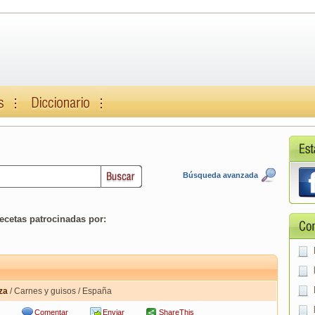
Búsqueda avanzada
ecetas patrocinadas por:
za
/ Carnes y guisos / España
Comentar
Enviar
ShareThis