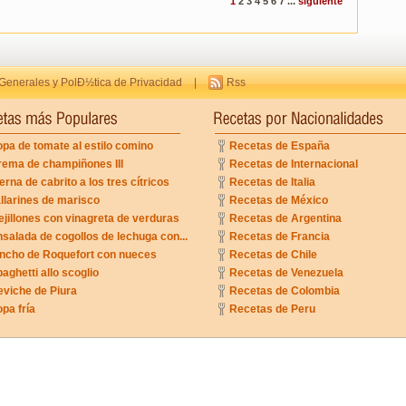
1
2
3
4
5
6
7
...
siguiente
Generales y PolÐ½tica de Privacidad
|
Rss
pa de tomate al estilo comino
Recetas de España
rema de champiñones III
Recetas de Internacional
erna de cabrito a los tres cítricos
Recetas de Italia
llarines de marisco
Recetas de México
jillones con vinagreta de verduras
Recetas de Argentina
salada de cogollos de lechuga con...
Recetas de Francia
incho de Roquefort con nueces
Recetas de Chile
aghetti allo scoglio
Recetas de Venezuela
eviche de Piura
Recetas de Colombia
pa fría
Recetas de Peru