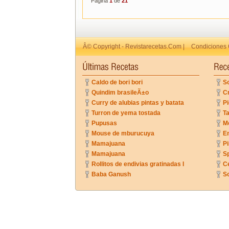
Página
1
de
21
Â© Copyright - Revistarecetas.Com |
Condiciones 
Caldo de bori bori
So
Quindim brasileÃ±o
C
Curry de alubias pintas y batata
Pi
Turron de yema tostada
Ta
Pupusas
Me
Mouse de mburucuya
En
Mamajuana
P
Mamajuana
Sp
Rollitos de endivias gratinadas I
C
Baba Ganush
So