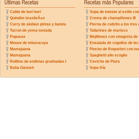
Caldo de bori bori
Sopa de tomate al estilo co
Quindim brasileÃ±o
Crema de champiñones III
Curry de alubias pintas y batata
Pierna de cabrito a los tres 
Turron de yema tostada
Tallarines de marisco
Pupusas
Mejillones con vinagreta de
Mouse de mburucuya
Ensalada de cogollos de lec
Mamajuana
Pincho de Roquefort con n
Mamajuana
Spaghetti allo scoglio
Rollitos de endivias gratinadas I
Ceviche de Piura
Baba Ganush
Sopa fría