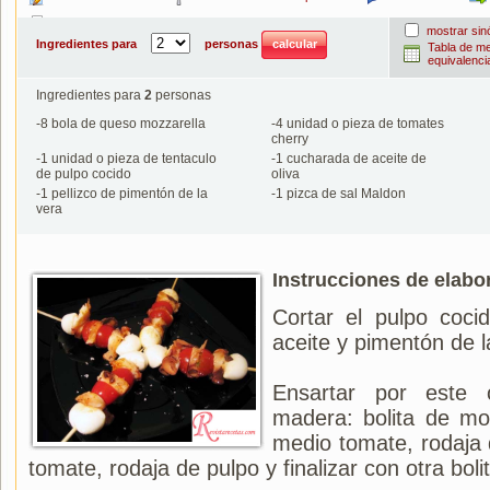
Imprimir
mostrar si
Ingredientes para
personas
Tabla de m
equivalenci
Ingredientes para
2
personas
-
8
bola de queso mozzarella
-
4
unidad o pieza de tomates
cherry
-
1
unidad o pieza de tentaculo
-
1
cucharada de aceite de
de pulpo cocido
oliva
-
1
pellizco de pimentón de la
-
1
pizca de sal Maldon
vera
Instrucciones de elabo
Cortar el pulpo coci
aceite y pimentón de l
Ensartar por este
madera: bolita de moz
medio tomate, rodaja d
tomate, rodaja de pulpo y finalizar con otra bol