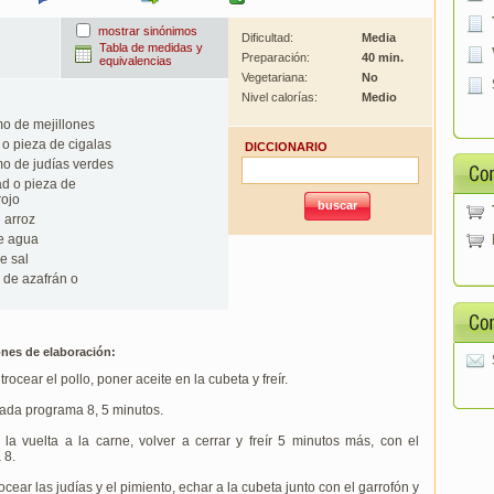
mostrar sinónimos
Dificultad:
Media
Tabla de medidas y
Preparación:
40 min.
equivalencias
Vegetariana:
No
Nivel calorías:
Medio
o de mejillones
o pieza de cigalas
DICCIONARIO
o de judías verdes
d o pieza de
rojo
 arroz
e agua
e sal
 de azafrán o
ones de elaboración:
trocear el pollo, poner aceite en la cubeta y freír.
ada programa 8, 5 minutos.
r la vuelta a la carne, volver a cerrar y freír 5 minutos más, con el
 8.
rocear las judías y el pimiento, echar a la cubeta junto con el garrofón y