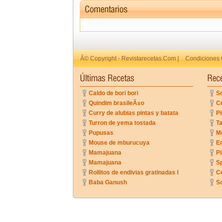
Â© Copyright - Revistarecetas.Com |
Condiciones 
Caldo de bori bori
So
Quindim brasileÃ±o
C
Curry de alubias pintas y batata
Pi
Turron de yema tostada
Ta
Pupusas
Me
Mouse de mburucuya
En
Mamajuana
P
Mamajuana
Sp
Rollitos de endivias gratinadas I
C
Baba Ganush
So