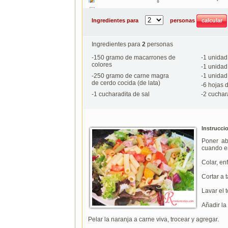
Imprimir
Ingredientes para
personas
Ingredientes para
2
personas
-
150
gramo de macarrones de
-
1
unidad 
colores
-
1
unidad
-
250
gramo de carne magra
-
1
unidad 
de cerdo cocida (de lata)
-
6
hojas d
-
1
cucharadita de sal
-
2
cuchara
Instrucci
Poner ab
cuando em
Colar, enf
Cortar a 
Lavar el 
Añadir l
Pelar la naranja a carne viva, trocear y agregar.