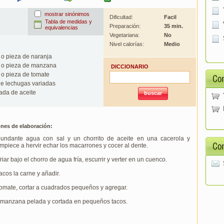
mostrar sinónimos
Dificultad:
Facil
Tabla de medidas y
Preparación:
35 min.
equivalencias
Vegetariana:
No
Nivel calorías:
Medio
o pieza de naranja
 o pieza de manzana
DICCIONARIO
o pieza de tomate
e lechugas variadas
da de aceite
ones de elaboración:
undante agua con sal y un chorrito de aceite en una cacerola y
piece a hervir echar los macarrones y cocer al dente.
riar bajo el chorro de agua fría, escurrir y verter en un cuenco.
tacos la carne y añadir.
tomate, cortar a cuadrados pequeños y agregar.
a manzana pelada y cortada en pequeños tacos.