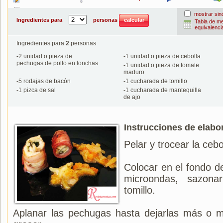
Imprimir
mostrar si
Ingredientes para
personas
Tabla de m
equivalenci
Ingredientes para
2
personas
-
2
unidad o pieza de
-
1
unidad o pieza de cebolla
pechugas de pollo en lonchas
-
1
unidad o pieza de tomate
maduro
-
5
rodajas de bacón
-
1
cucharada de tomillo
-
1
pizca de sal
-
1
cucharada de mantequilla
de ajo
Instrucciones de elabo
Pelar y trocear la cebo
Colocar en el fondo d
microondas, sazona
tomillo.
Aplanar las pechugas hasta dejarlas más o 