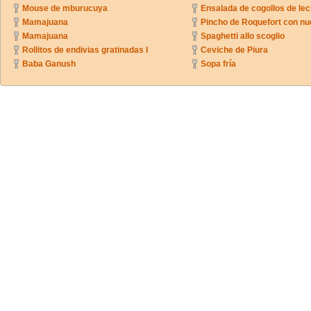
Mouse de mburucuya
Ensalada de cogollos de lec
Mamajuana
Pincho de Roquefort con n
Mamajuana
Spaghetti allo scoglio
Rollitos de endivias gratinadas I
Ceviche de Piura
Baba Ganush
Sopa fría