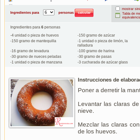
Imprimir
mostrar si
Ingredientes para
personas
Tabla de m
equivalenci
Ingredientes para
6
personas
-
4
unidad o pieza de huevos
-
150
gramo de azúcar
-
150
gramo de mantequilla
-
1
unidad o pieza de limón, la
ralladura
-
16
gramo de levadura
-
100
gramo de harina
-
30
gramo de nueces peladas
-
30
gramo de pasas
-
1
unidad o pieza de manzana
-
3
cucharada de azúcar glass
Instrucciones de elabora
Poner a derretir la man
Levantar las claras d
nieve.
Mezclar las claras co
de los huevos.