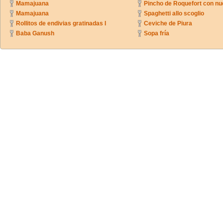
Mamajuana
Pincho de Roquefort con n
Mamajuana
Spaghetti allo scoglio
Rollitos de endivias gratinadas I
Ceviche de Piura
Baba Ganush
Sopa fría