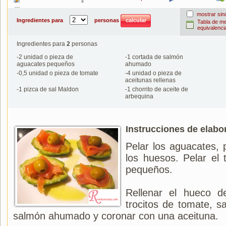
Imprimir
mostrar si
Ingredientes para
personas
Tabla de m
equivalenci
Ingredientes para
2
personas
-
2
unidad o pieza de
-
1
cortada de salmón
aguacates pequeños
ahumado
-
0,5
unidad o pieza de tomate
-
4
unidad o pieza de
aceitunas rellenas
-
1
pizca de sal Maldon
-
1
chorrito de aceite de
arbequina
Instrucciones de elabo
Pelar los aguacates, p
los huesos. Pelar el 
pequeños.
Rellenar el hueco d
trocitos de tomate, sa
salmón ahumado y coronar con una aceituna.