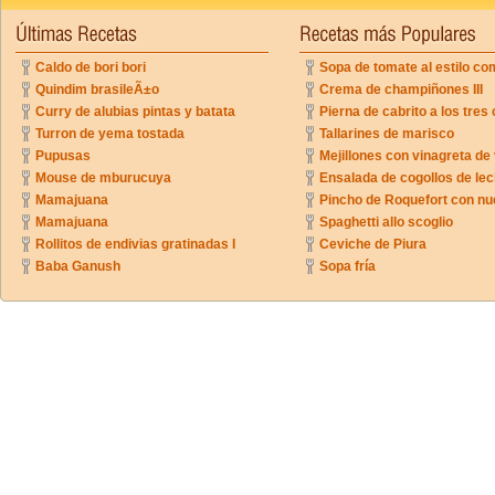
Caldo de bori bori
Sopa de tomate al estilo co
Quindim brasileÃ±o
Crema de champiñones III
Curry de alubias pintas y batata
Pierna de cabrito a los tres 
Turron de yema tostada
Tallarines de marisco
Pupusas
Mejillones con vinagreta de
Mouse de mburucuya
Ensalada de cogollos de lec
Mamajuana
Pincho de Roquefort con n
Mamajuana
Spaghetti allo scoglio
Rollitos de endivias gratinadas I
Ceviche de Piura
Baba Ganush
Sopa fría