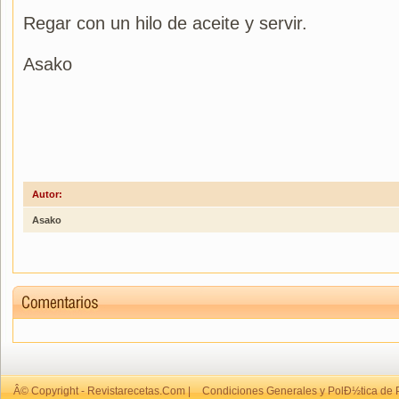
Regar con un hilo de aceite y servir.
Asako
Autor:
Asako
Â© Copyright - Revistarecetas.Com |
Condiciones Generales y PolÐ½tica de 