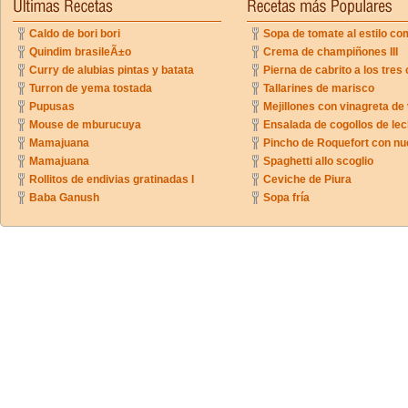
Caldo de bori bori
Sopa de tomate al estilo co
Quindim brasileÃ±o
Crema de champiñones III
Curry de alubias pintas y batata
Pierna de cabrito a los tres 
Turron de yema tostada
Tallarines de marisco
Pupusas
Mejillones con vinagreta de
Mouse de mburucuya
Ensalada de cogollos de lec
Mamajuana
Pincho de Roquefort con n
Mamajuana
Spaghetti allo scoglio
Rollitos de endivias gratinadas I
Ceviche de Piura
Baba Ganush
Sopa fría