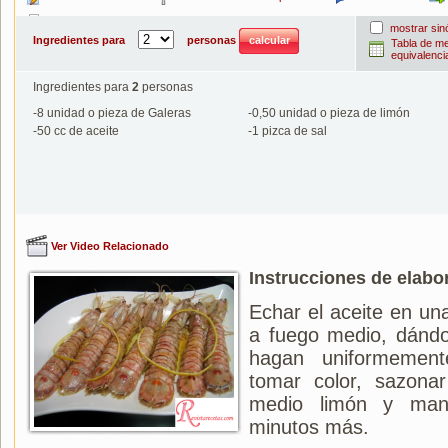
Imprimir
mostrar si
Ingredientes para
personas
Tabla de m
equivalenci
Ingredientes para
2
personas
-
8
unidad o pieza de Galeras
-
0,50
unidad o pieza de limón
-
50
cc de aceite
-
1
pizca de sal
Ver Video Relacionado
Instrucciones de elabo
Echar el aceite en una
a fuego medio, dándo
hagan uniformemen
tomar color, sazona
medio limón y man
minutos más.