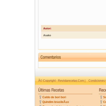
Autor:
Asako
Â© Copyright - Revistarecetas.Com |
Condiciones 
Caldo de bori bori
So
Quindim brasileÃ±o
C