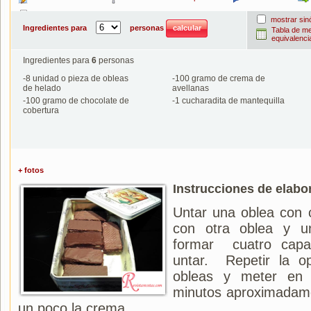
Imprimir
mostrar si
Ingredientes para
personas
Tabla de m
equivalenci
Ingredientes para
6
personas
-
8
unidad o pieza de obleas
-
100
gramo de crema de
de helado
avellanas
-
100
gramo de chocolate de
-
1
cucharadita de mantequilla
cobertura
+ fotos
Instrucciones de elabo
Untar una oblea con 
con otra oblea y u
formar cuatro capas
untar. Repetir la o
obleas y meter en 
minutos aproximadam
un poco la crema.