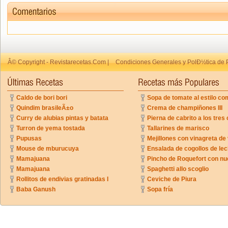
Â© Copyright - Revistarecetas.Com |
Condiciones Generales y PolÐ½tica de 
Caldo de bori bori
Sopa de tomate al estilo co
Quindim brasileÃ±o
Crema de champiñones III
Curry de alubias pintas y batata
Pierna de cabrito a los tres 
Turron de yema tostada
Tallarines de marisco
Pupusas
Mejillones con vinagreta de
Mouse de mburucuya
Ensalada de cogollos de lec
Mamajuana
Pincho de Roquefort con n
Mamajuana
Spaghetti allo scoglio
Rollitos de endivias gratinadas I
Ceviche de Piura
Baba Ganush
Sopa fría