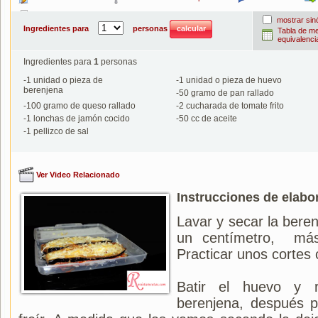
Imprimir
mostrar si
Ingredientes para
personas
Tabla de m
equivalenci
Ingredientes para
1
personas
-
1
unidad o pieza de
-
1
unidad o pieza de huevo
berenjena
-
50
gramo de pan rallado
-
100
gramo de queso rallado
-
2
cucharada de tomate frito
-
1
lonchas de jamón cocido
-
50
cc de aceite
-
1
pellizco de sal
Ver Video Relacionado
Instrucciones de elabo
Lavar y secar la beren
un centímetro, má
Practicar unos cortes 
Batir el huevo y 
berenjena, después p