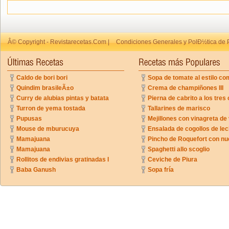
Â© Copyright - Revistarecetas.Com |
Condiciones Generales y PolÐ½tica de 
Caldo de bori bori
Sopa de tomate al estilo co
Quindim brasileÃ±o
Crema de champiñones III
Curry de alubias pintas y batata
Pierna de cabrito a los tres 
Turron de yema tostada
Tallarines de marisco
Pupusas
Mejillones con vinagreta de
Mouse de mburucuya
Ensalada de cogollos de lec
Mamajuana
Pincho de Roquefort con n
Mamajuana
Spaghetti allo scoglio
Rollitos de endivias gratinadas I
Ceviche de Piura
Baba Ganush
Sopa fría