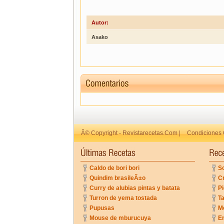
Autor:
Asako
Â© Copyright - Revistarecetas.Com |
Condiciones 
Caldo de bori bori
So
Quindim brasileÃ±o
C
Curry de alubias pintas y batata
Pi
Turron de yema tostada
Ta
Pupusas
Me
Mouse de mburucuya
En