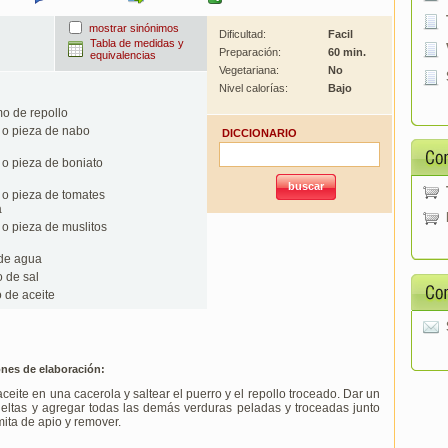
mostrar sinónimos
Dificultad:
Facil
Tabla de medidas y
Preparación:
60 min.
equivalencias
Vegetariana:
No
Nivel calorías:
Bajo
o de repollo
o pieza de nabo
DICCIONARIO
o pieza de boniato
o pieza de tomates
a
o pieza de muslitos
de agua
o de sal
o de aceite
ones de elaboración:
aceite en una cacerola y saltear el puerro y el repollo troceado. Dar un
eltas y agregar todas las demás verduras peladas y troceadas junto
mita de apio y remover.