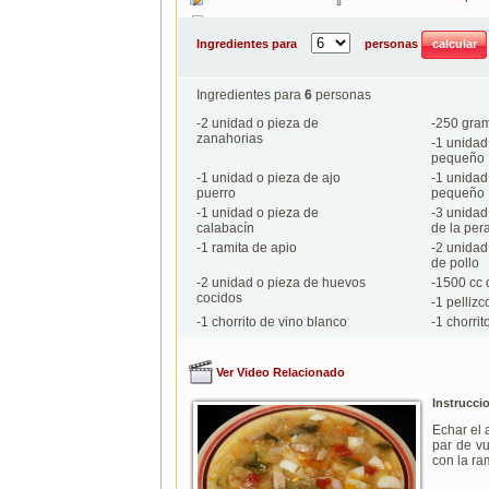
Imprimir
Ingredientes para
personas
Ingredientes para
6
personas
-
2
unidad o pieza de
-
250
gram
zanahorias
-
1
unidad 
pequeño
-
1
unidad o pieza de ajo
-
1
unidad 
puerro
pequeño
-
1
unidad o pieza de
-
3
unidad 
calabacín
de la per
-
1
ramita de apio
-
2
unidad 
de pollo
-
2
unidad o pieza de huevos
-
1500
cc 
cocidos
-
1
pellizc
-
1
chorrito de vino blanco
-
1
chorrit
Ver Video Relacionado
Instrucci
Echar el 
par de vu
con la ra