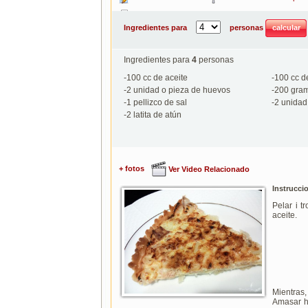
Imprimir
Ingredientes para
personas
Ingredientes para
4
personas
-
100
cc de aceite
-
100
cc d
-
2
unidad o pieza de huevos
-
200
gram
-
1
pellizco de sal
-
2
unidad 
-
2
latita de atún
+ fotos
Ver Video Relacionado
Instrucci
Pelar i t
aceite.
Mientras,
Amasar ha