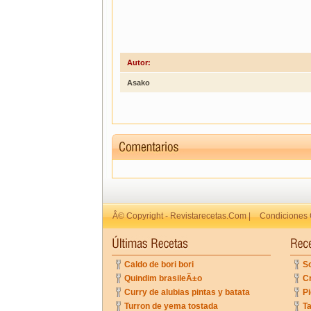
Autor:
Asako
Â© Copyright - Revistarecetas.Com |
Condiciones 
Caldo de bori bori
So
Quindim brasileÃ±o
C
Curry de alubias pintas y batata
Pi
Turron de yema tostada
Ta